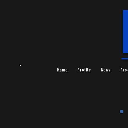
Home
Profile
News
Pro
【
東
渡