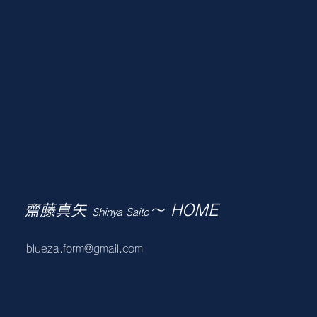
齋藤真矢
～ HOME
Shinya Saito
blueza.form@gmail.com