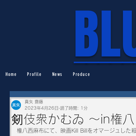
BL
_____
Home
Profile
News
Produce
真矢 齋藤
2023年4月26日
読了時間: 1分
剱伎衆かむゐ 〜in権八
権八西麻布にて、映画Kill Billをオマージュし