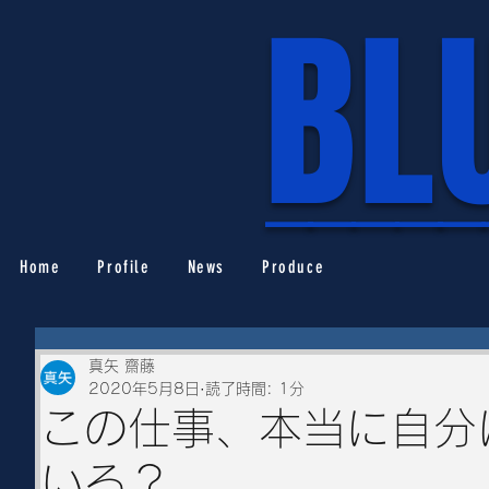
BL
_____
Home
Profile
News
Produce
真矢 齋藤
2020年5月8日
読了時間: 1分
この仕事、本当に自分
いる？