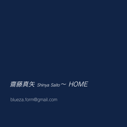
齋藤真矢
～ HOME
Shinya Saito
blueza.form@gmail.com