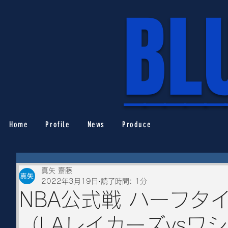
BL
_____
Home
Profile
News
Produce
真矢 齋藤
2022年3月19日
読了時間: 1分
NBA公式戦 ハーフタ
（LAレイカーズvsワ