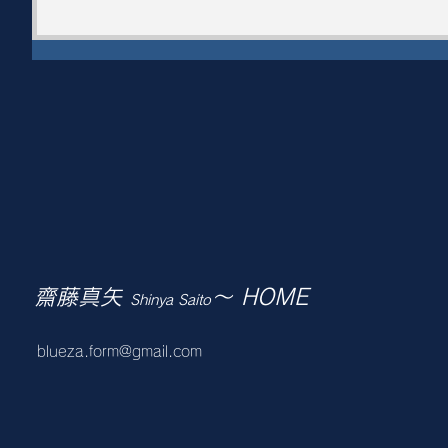
齋藤真矢
～ HOME
Shinya Saito
blueza.form@gmail.com